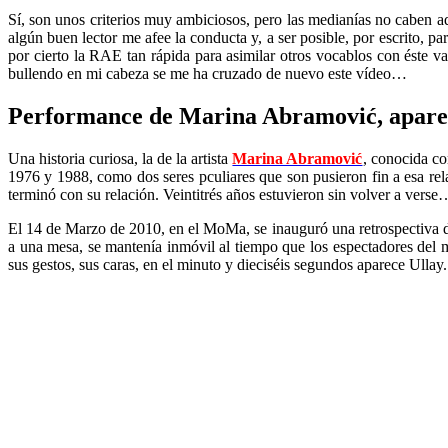
Sí, son unos criterios muy ambiciosos, pero las medianías no caben a
algún buen lector me afee la conducta y, a ser posible, por escrito, par
por cierto la RAE tan rápida para asimilar otros vocablos con éste v
bullendo en mi cabeza se me ha cruzado de nuevo este vídeo…
Performance de Marina Abramović, apare
Una historia curiosa, la de la artista
Marina Abramović
, conocida c
1976 y 1988, como dos seres pculiares que son pusieron fin a esa r
terminó con su relación. Veintitrés años estuvieron sin volver a verse
El 14 de Marzo de 2010, en el MoMa, se inauguró una retrospectiva de
a una mesa, se mantenía inmóvil al tiempo que los espectadores del 
sus gestos, sus caras, en el minuto y dieciséis segundos aparece Ullay.