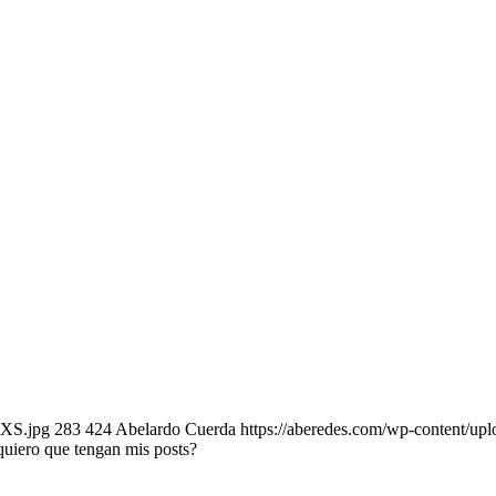
_XS.jpg
283
424
Abelardo Cuerda
https://aberedes.com/wp-content/upl
uiero que tengan mis posts?