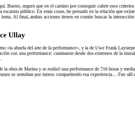
quí. Bueno, seguro que en el camino por conseguir cubrir esos criterio
a escarnio público. En estas cosas, he pensado en la relación que existe 
a lenta. Al final, ambas acciones tienen en común buscar la interacción
ce Ullay
omo «la abuela del arte de la performance», y la de Uwe Frank Laysi
elación con una performance: caminaron desde dos extremos de la mural
…
 la obra de Marina y se realizó una performance de 716 horas y media de
museo se sentaban por turnos compartiendo esa experiencia… Fue allí 