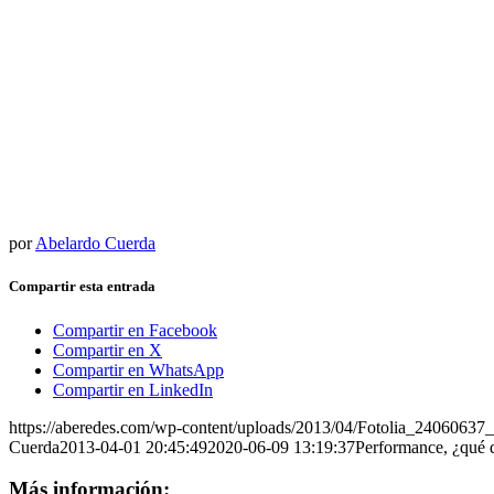
por
Abelardo Cuerda
Compartir esta entrada
Compartir en Facebook
Compartir en X
Compartir en WhatsApp
Compartir en LinkedIn
https://aberedes.com/wp-content/uploads/2013/04/Fotolia_24060637
Cuerda
2013-04-01 20:45:49
2020-06-09 13:19:37
Performance, ¿qué q
Más información: