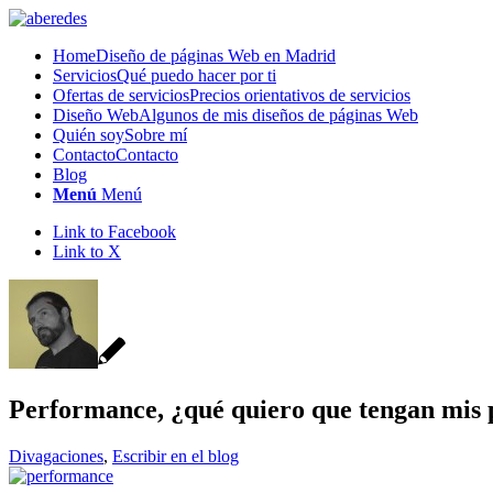
Home
Diseño de páginas Web en Madrid
Servicios
Qué puedo hacer por ti
Ofertas de servicios
Precios orientativos de servicios
Diseño Web
Algunos de mis diseños de páginas Web
Quién soy
Sobre mí
Contacto
Contacto
Blog
Menú
Menú
Link to Facebook
Link to X
Performance, ¿qué quiero que tengan mis 
Divagaciones
,
Escribir en el blog