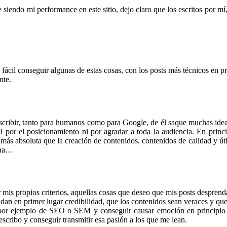
 siendo mi performance en este sitio, dejo claro que los escritos por m
fácil conseguir algunas de estas cosas, con los posts más técnicos en 
nte.
scribir, tanto para humanos como para Google, de él saque muchas ide
 por el posicionamiento ni por agradar a toda la audiencia. En princi
 más absoluta que la creación de contenidos, contenidos de calidad y út
una…
r mis propios criterios, aquellas cosas que deseo que mis posts despren
n en primer lugar credibilidad, que los contenidos sean veraces y que e
r por ejemplo de SEO o SEM y conseguir causar emoción en principio 
escribo y conseguir transmitir esa pasión a los que me lean.