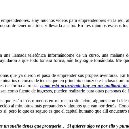
ra emprendedores. Hay muchos vídeos para emprendedores en la red, 
oceso de tener una idea y llevarla a cabo. En tres minutos escasos lo
 en una llamada telefónica informándome de un curso, una mañana de
l, ayudaron a que todo tomara forma, aún hoy sigue tomándola. Me qu
sonas que ya dieron el paso de emprender sus propias aventuras. En la
 seminarios o cursos de temas que en principio conozco e incluso domin
s de forma altruista,
como está ocurriendo hoy en un auditorio de
san como fuente de ingresos, pueden realizarlo para otras personas de 
onas que están más o menos en mi misma situación, algunos con la id
cido al mío, otros más preparados y algunos que van por detrás. Conoce
o sí, pero lo que es seguro es que el capital humano que allí encuentro 
s un sueño tienes que protegerlo… Si quieres algo ve por ello y punt