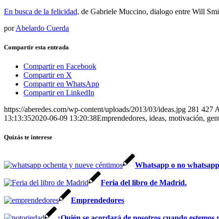
En busca de la felicidad,
de Gabriele Muccino, dialogo entre Will Smit
por
Abelardo Cuerda
Compartir esta entrada
Compartir en Facebook
Compartir en X
Compartir en WhatsApp
Compartir en LinkedIn
https://aberedes.com/wp-content/uploads/2013/03/ideas.jpg
281
427
A
13:13:35
2020-06-09 13:20:38
Emprendedores, ideas, motivación, ge
Quizás te interese
Whatsapp o no whatsapp 
Feria del libro de Madrid.
Emprendedores
¿Quién se acordará de nosotros cuando estemos