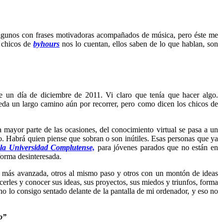
algunos con frases motivadoras acompañados de música, pero éste me
s chicos de
byhours
nos lo cuentan, ellos saben de lo que hablan, son
 un día de diciembre de 2011. Vi claro que tenía que hacer algo.
eda un largo camino aún por recorrer, pero como dicen los chicos de
 mayor parte de las ocasiones, del conocimiento virtual se pasa a un
o. Habrá quien piense que sobran o son inútiles. Esas personas que ya
 la Universidad Complutense,
para jóvenes parados que no están en
forma desinteresada.
ea más avanzada, otros al mismo paso y otros con un montón de ideas
rles y conocer sus ideas, sus proyectos, sus miedos y triunfos, forma
no lo consigo sentado delante de la pantalla de mi ordenador, y eso no
o”