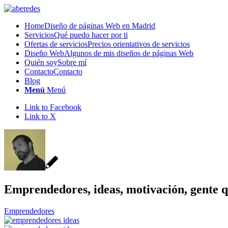
Home
Diseño de páginas Web en Madrid
Servicios
Qué puedo hacer por ti
Ofertas de servicios
Precios orientativos de servicios
Diseño Web
Algunos de mis diseños de páginas Web
Quién soy
Sobre mí
Contacto
Contacto
Blog
Menú
Menú
Link to Facebook
Link to X
Emprendedores, ideas, motivación, gente
Emprendedores